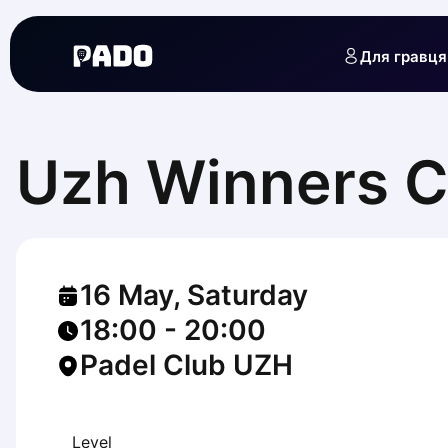
English
Українська
Для гравця
Polski
Русский
English
Cities
Prague
Uzh Winners C
Batumi
Kutaisi
Tbilisi
Budapest
Riga
16 May, Saturday
Arlamow
Bialystok
18:00
-
20:00
Bielsko-Biala
Padel Club UZH
Bolesławiec
Bydgoszcz
Chojnice
Czestochowa
Level