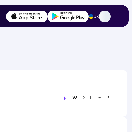
UK
W
D
L
±
P