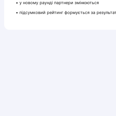
 • у новому раунді партнери змінюються
Piaseczno
Pisz
 • підсумковий рейтинг формується за результат
Poznan
Pruszcz Gdański
Pszczyna
Rzeszow
Siedlce
Stalowa Wola
Szczecin
Torun
Trabki Wielkie
Turbia
Tychy
Warsaw
Wroclaw
Wyszkow
Zabrze
Zielona Gora