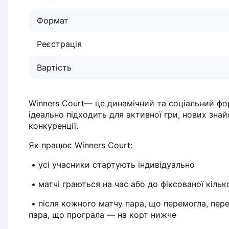
Dabrowa Gornicza
Формат
Elblag
Elk
Реєстрація
Gdansk
Gdynia
Вартість
Grudziądz
Kalisz
Katowice
Winners Court— це динамічний та соціальний фор
Katowice Area
ідеально підходить для активної гри, нових знайо
Kielce
конкуренції.
Kościerzyna
Як працює Winners Court:
Krakow
Legionowo
 • усі учасники стартують індивідуально
Lodz
 • матчі граються на час або до фіксованої кільк
Lublin
Nowy Sącz
 • після кожного матчу пара, що перемогла, переходить на корт вище, 
Olsztyn
пара, що програла — на корт нижче
Opole