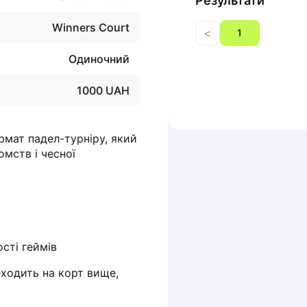
Результати
Winners Court
<
1
Одиночний
1000
UAH
мат падел-турніру, який 
мств і чесної 
ості геймів