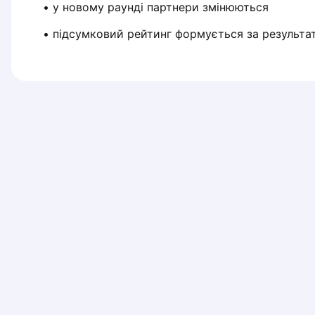
 • у новому раунді партнери змінюються
Piaseczno
Pisz
 • підсумковий рейтинг формується за результат
Poznan
Pruszcz Gdański
Pszczyna
Rzeszow
Siedlce
Stalowa Wola
Szczecin
Torun
Trabki Wielkie
Turbia
Tychy
Warsaw
Wroclaw
Wyszkow
Zabrze
Zielona Gora