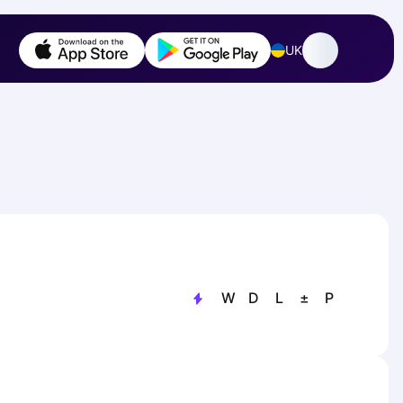
UK
W
D
L
±
P