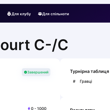
Для клубу
Для спільноти
ourt C-/C
Турнірна таблиця
Завершений
#
Гравці
0
-
1000