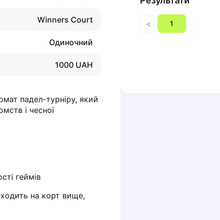
Результати
Winners Court
<
1
Одиночний
1000
UAH
мат падел-турніру, який 
мств і чесної 
ості геймів