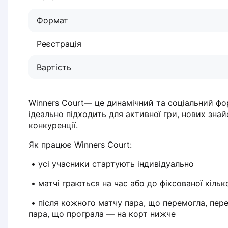
Dabrowa Gornicza
Формат
Elblag
Elk
Реєстрація
Gdansk
Gdynia
Вартість
Grudziądz
Kalisz
Katowice
Winners Court— це динамічний та соціальний фор
Katowice Area
ідеально підходить для активної гри, нових знайо
Kielce
конкуренції.
Kościerzyna
Як працює Winners Court:
Krakow
Legionowo
 • усі учасники стартують індивідуально
Lodz
 • матчі граються на час або до фіксованої кільк
Lublin
Nowy Sącz
 • після кожного матчу пара, що перемогла, переходить на корт вище, 
Olsztyn
пара, що програла — на корт нижче
Opole