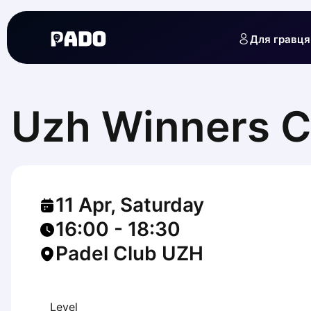
English
Українська
Для гравця
Polski
Русский
English
Cities
Prague
Uzh Winners C
Batumi
Kutaisi
Tbilisi
Budapest
Riga
11 Apr, Saturday
Arlamow
Bialystok
16:00
-
18:30
Bielsko-Biala
Padel Club UZH
Bolesławiec
Bydgoszcz
Chojnice
Czestochowa
Level