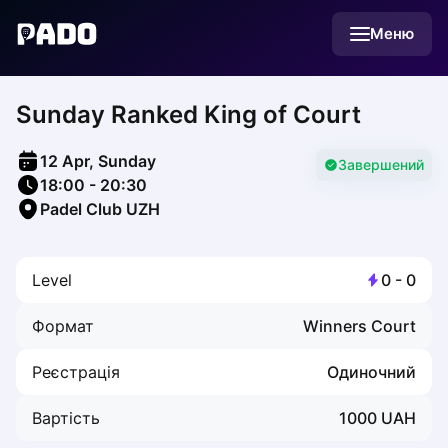
English
Меню
Українська
Polski
Русский
Sunday Ranked King of Court
English
Cities
Prague
12 Apr, Sunday
Batumi
Завершений
18:00
-
20:30
Kutaisi
Padel Club UZH
Tbilisi
Budapest
Riga
Level
0
-
0
Arlamow
Bialystok
Формат
Winners Court
Bielsko-Biala
Bolesławiec
Реєстрація
Одиночний
Bydgoszcz
Chojnice
Вартість
1000
UAH
Czestochowa