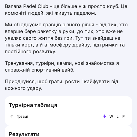
Dabrowa Gornicza
Banana Padel Club - це більше ніж просто клуб. Це 
комюніті людей, які живуть паделом.
Elblag
Elk
Ми обʼєднуємо гравців різного рівня - від тих, хто 
Gdansk
вперше бере ракетку в руки, до тих, хто вже не 
Gdynia
уявляє свого життя без гри. Тут ти знайдеш не 
Grudziądz
тільки корт, а й атмосферу драйву, підтримки та 
Kalisz
постійного розвитку.
Katowice
Тренування, турніри, кемпи, нові знайомства я 
Katowice Area
справжній спортивний вайб.
Kielce
Приєднуйся, щоб грати, рости і кайфувати від 
Kościerzyna
кожного удару.
Krakow
Legionowo
Lodz
Турнірна таблиця
Lublin
#
Гравці
W
L
P
Nowy Sącz
Olsztyn
Результати
Opole