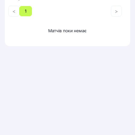
Piaseczno
<
>
1
Pisz
Poznan
Pruszcz Gdański
Матчів поки немає
Pszczyna
Rzeszow
Siedlce
Stalowa Wola
Szczecin
Torun
Trabki Wielkie
Turbia
Tychy
Warsaw
Wroclaw
Wyszkow
Zabrze
Zielona Gora