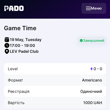
English
Меню
Українська
Polski
Русский
Game Time
English
Cities
Prague
19 May, Tuesday
Batumi
Завершений
17:00
-
19:00
Kutaisi
LEV Padel Club
Tbilisi
Budapest
Riga
Level
0
-
0
Arlamow
Bialystok
Формат
Americano
Bielsko-Biala
Bolesławiec
Реєстрація
Одиночний
Bydgoszcz
Chojnice
Вартість
1000
UAH
Czestochowa