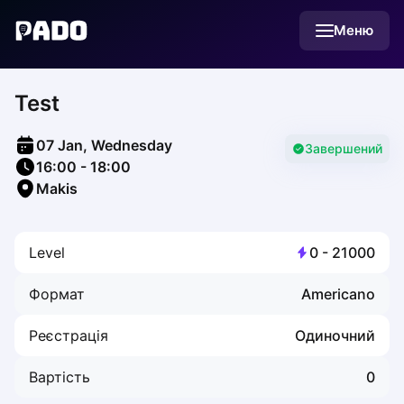
English
Меню
Українська
Polski
Русский
Test
English
Cities
Prague
07 Jan, Wednesday
Batumi
Завершений
16:00
-
18:00
Kutaisi
Makis
Tbilisi
Budapest
Riga
Level
0
-
21000
Arlamow
Bialystok
Формат
Americano
Bielsko-Biala
Bolesławiec
Реєстрація
Одиночний
Bydgoszcz
Chojnice
Вартість
0
Czestochowa