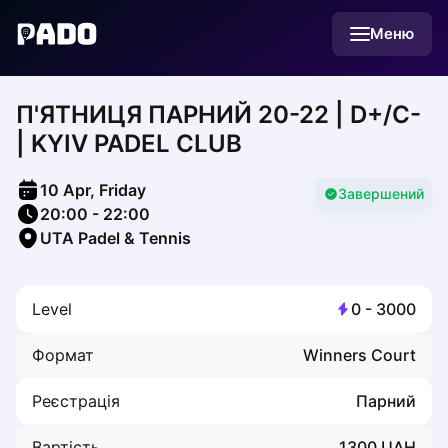
English
Меню
Українська
Polski
Русский
П'ЯТНИЦЯ ПАРНИЙ 20-22 | D+/C-
English
Cities
| KYIV PADEL CLUB
Prague
Batumi
10 Apr, Friday
Kutaisi
Завершений
20:00
-
22:00
Tbilisi
UTA Padel & Tennis
Budapest
Riga
Arlamow
Level
0
-
3000
Bialystok
Bielsko-Biala
Формат
Winners Court
Bolesławiec
Bydgoszcz
Реєстрація
Парний
Chojnice
Czestochowa
Вартість
1300
UAH