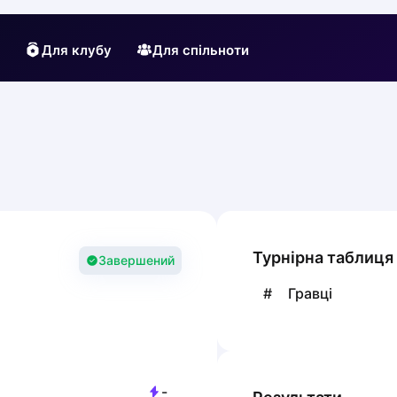
Для клубу
Для спільноти
Турнірна таблиця
Завершений
#
Гравці
-