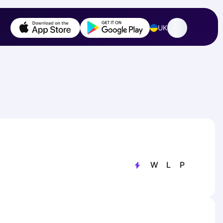
UK
W
L
P