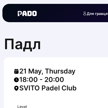
English
Українська
Для гравця
Polski
Русский
English
Cities
Prague
Падл
Batumi
Kutaisi
Tbilisi
Budapest
Riga
21 May, Thursday
Arlamow
Bialystok
18:00
-
20:00
Bielsko-Biala
SVITO Padel Club
Bolesławiec
Bydgoszcz
Chojnice
Czestochowa
Level