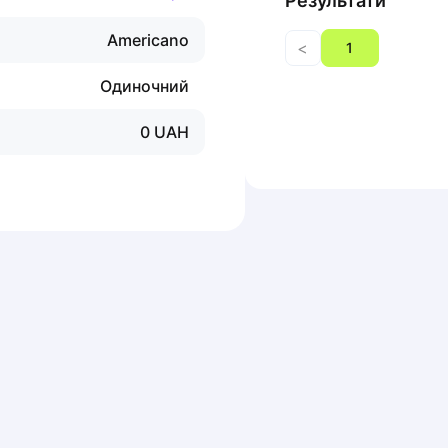
Результати
Americano
<
1
Одиночний
0
UAH