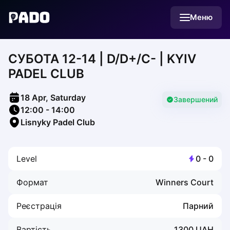
English
Меню
Українська
Polski
Русский
CУБОТА 12-14 | D/D+/С- | KYIV
English
Cities
PADEL CLUB
Prague
Batumi
18 Apr, Saturday
Kutaisi
Завершений
12:00
-
14:00
Tbilisi
Lisnyky Padel Club
Budapest
Riga
Arlamow
Level
0
-
0
Bialystok
Bielsko-Biala
Формат
Winners Court
Bolesławiec
Bydgoszcz
Реєстрація
Парний
Chojnice
Czestochowa
Вартість
1300
UAH