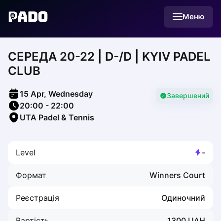
English
Меню
Українська
Polski
Русский
CЕРЕДА 20-22 | D-/D | KYIV PADEL
English
Cities
CLUB
Prague
Batumi
15 Apr, Wednesday
Kutaisi
Завершений
20:00
-
22:00
Tbilisi
UTA Padel & Tennis
Budapest
Riga
Arlamow
Level
-
Bialystok
Bielsko-Biala
Формат
Winners Court
Bolesławiec
Bydgoszcz
Реєстрація
Одиночний
Chojnice
Czestochowa
Вартість
1300
UAH