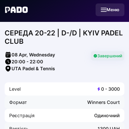
English
Меню
Українська
Polski
Русский
CЕРЕДА 20-22 | D-/D | KYIV PADEL
English
Cities
CLUB
Prague
Batumi
08 Apr, Wednesday
Kutaisi
Завершений
20:00
-
22:00
Tbilisi
UTA Padel & Tennis
Budapest
Riga
Arlamow
Level
0
-
3000
Bialystok
Bielsko-Biala
Формат
Winners Court
Bolesławiec
Bydgoszcz
Реєстрація
Одиночний
Chojnice
Czestochowa
Вартість
1300
UAH