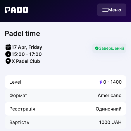
English
Меню
Українська
Polski
Русский
Padel time
English
Cities
Prague
17 Apr, Friday
Batumi
Завершений
15:00
-
17:00
Kutaisi
X Padel Club
Tbilisi
Budapest
Riga
Level
0
-
1400
Arlamow
Bialystok
Формат
Americano
Bielsko-Biala
Bolesławiec
Реєстрація
Одиночний
Bydgoszcz
Chojnice
Вартість
1000
UAH
Czestochowa