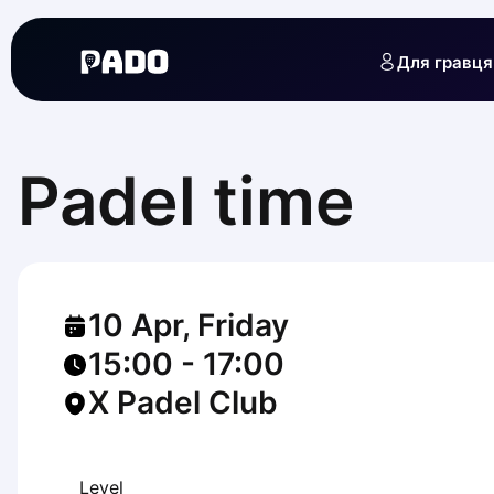
English
Українська
Для гравця
Polski
Русский
English
Cities
Prague
Padel time
Batumi
Kutaisi
Tbilisi
Budapest
Riga
10 Apr, Friday
Arlamow
Bialystok
15:00
-
17:00
Bielsko-Biala
X Padel Club
Bolesławiec
Bydgoszcz
Chojnice
Czestochowa
Level