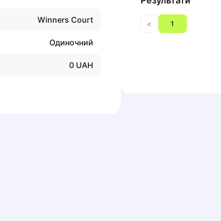
Результати
Winners Court
<
1
Одиночний
0
UAH