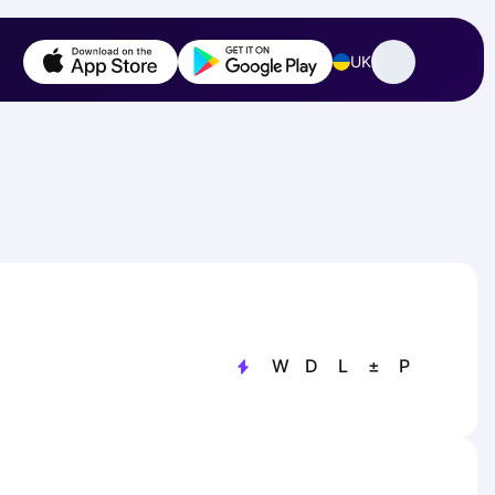
UK
W
D
L
±
P