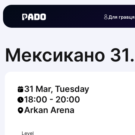
English
Українська
Для гравця
Polski
Русский
English
Cities
Prague
Мексикано 31.
Batumi
Kutaisi
Tbilisi
Budapest
Riga
31 Mar, Tuesday
Arlamow
Bialystok
18:00
-
20:00
Bielsko-Biala
Arkan Arena
Bolesławiec
Bydgoszcz
Chojnice
Czestochowa
Level