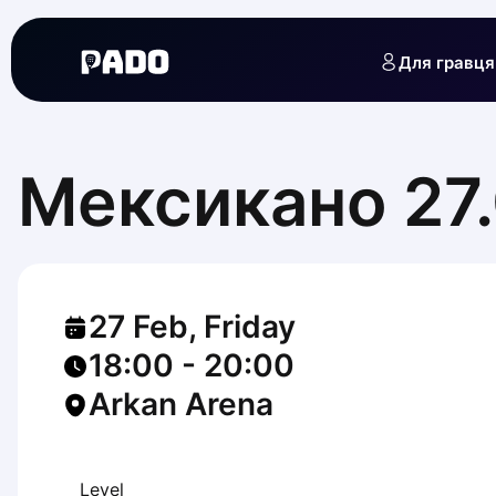
English
Українська
Для гравця
Polski
Русский
English
Cities
Prague
Мексикано 27.
Batumi
Kutaisi
Tbilisi
Budapest
Riga
27 Feb, Friday
Arlamow
Bialystok
18:00
-
20:00
Bielsko-Biala
Arkan Arena
Bolesławiec
Bydgoszcz
Chojnice
Czestochowa
Level