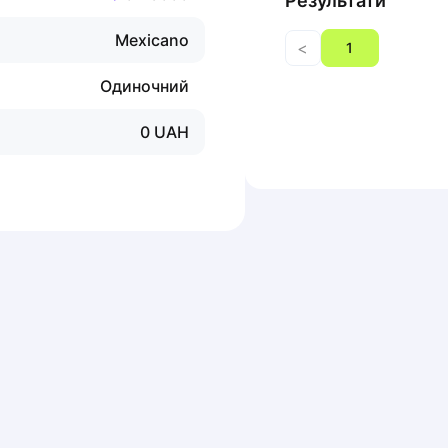
Результати
Mexicano
<
1
Одиночний
0
UAH