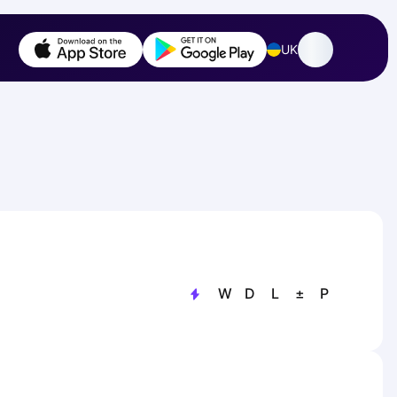
UK
W
D
L
±
P