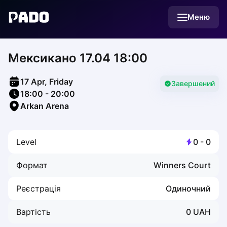
English
Меню
Українська
Polski
Русский
Мексикано 17.04 18:00
English
Cities
Prague
17 Apr, Friday
Batumi
Завершений
18:00
-
20:00
Kutaisi
Arkan Arena
Tbilisi
Budapest
Riga
Level
0
-
0
Arlamow
Bialystok
Формат
Winners Court
Bielsko-Biala
Bolesławiec
Реєстрація
Одиночний
Bydgoszcz
Chojnice
Вартість
0
UAH
Czestochowa