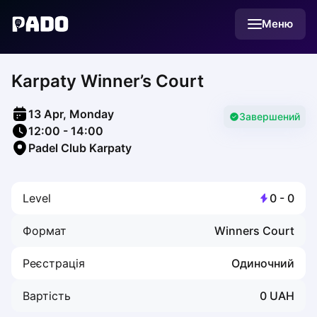
English
Меню
Українська
Polski
Русский
Karpaty Winner’s Court
English
Cities
Prague
13 Apr, Monday
Batumi
Завершений
12:00
-
14:00
Kutaisi
Padel Club Karpaty
Tbilisi
Budapest
Riga
Level
0
-
0
Arlamow
Bialystok
Формат
Winners Court
Bielsko-Biala
Bolesławiec
Реєстрація
Одиночний
Bydgoszcz
Chojnice
Вартість
0
UAH
Czestochowa