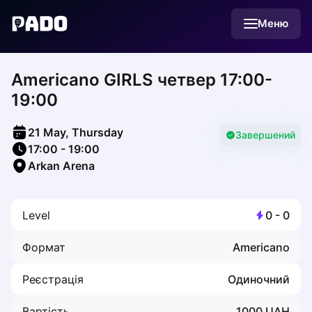
English
Меню
Українська
Polski
Русский
Americano GIRLS четвер 17:00-
English
Cities
19:00
Prague
Batumi
21 May, Thursday
Kutaisi
Завершений
17:00
-
19:00
Tbilisi
Arkan Arena
Budapest
Riga
Arlamow
Level
0
-
0
Bialystok
Bielsko-Biala
Формат
Americano
Bolesławiec
Bydgoszcz
Реєстрація
Одиночний
Chojnice
Czestochowa
Вартість
1000
UAH