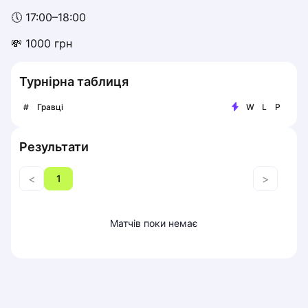
Piaseczno
🕔 17:00–18:00
Pisz
💸 1000 грн
Poznan
Pruszcz Gdański
Турнірна таблиця
Pszczyna
Rzeszow
#
Гравці
W
L
P
Siedlce
Stalowa Wola
Результати
Szczecin
Torun
<
>
1
Trabki Wielkie
Turbia
Tychy
Матчів поки немає
Warsaw
Wroclaw
Wyszkow
Zabrze
Zielona Gora