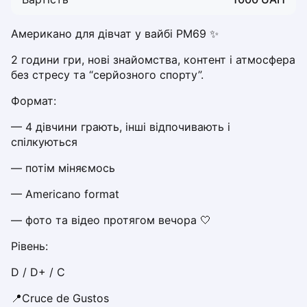
Dabrowa Gornicza
Elblag
Американо для дівчат у вайбі PM69 ✨
Elk
2 години гри, нові знайомства, контент і атмосфера 
Gdansk
без стресу та “серйозного спорту”.
Gdynia
Grudziądz
Формат:
Kalisz
— 4 дівчини грають, інші відпочивають і 
Katowice
спілкуються
Katowice Area
Kielce
— потім міняємось
Kościerzyna
— Americano format
Krakow
Legionowo
— фото та відео протягом вечора 🤍
Lodz
Рівень:
Lublin
Nowy Sącz
D / D+ / C
Olsztyn
📍Cruce de Gustos
Opole