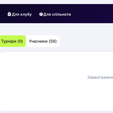
Для клубу
Для спільноти
Турніри
(
0
)
Учасники
(
56
)
Завантаження