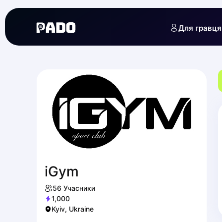
English
Українська
Для гравця
Polski
Русский
iGym
56
Учасники
1,000
Kyiv, Ukraine