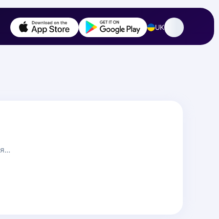
UK
...