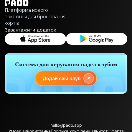
Русский
Платформа нового
покоління для бронювання
кортів
Завантажити додаток
Система для керування падел клубом
Додай свій клуб
hello@pado.app
Умови використання
Політика конфіденціальності
Оферта