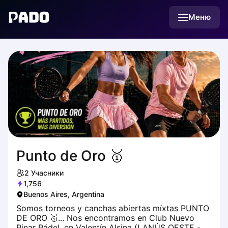
English
Меню
Українська
Polski
Русский
Punto de Oro 🥇
2
Учасники
1,756
Buenos Aires, Argentina
Somos torneos y canchas abiertas míxtas PUNTO
DE ORO 🥇... Nos encontramos en Club Nuevo
Pinar Pádel, en Valentín Alsina (LANÚS OESTE -