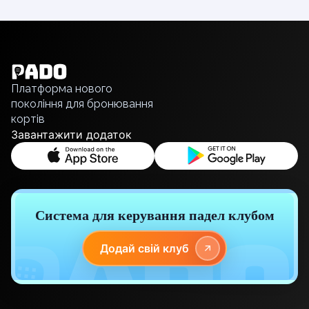
English
Українська
Polski
Русский
Платформа нового
покоління для бронювання
кортів
Завантажити додаток
Система для керування падел клубом
Додай свій клуб