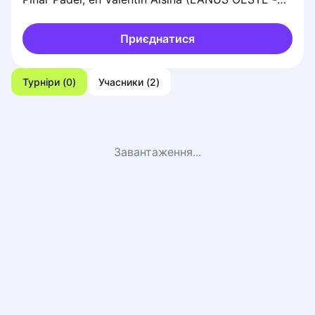
PROV BUENOS AIRES).
Приєднатися
Турніри
(
0
)
Учасники
(
2
)
Завантаження...