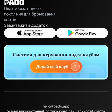
Русский
Платформа нового
покоління для бронювання
кортів
Завантажити додаток
Система для керування падел клубом
Додай свій клуб
hello@pado.app
Умови використання
Політика конфіденціальності
Оферта