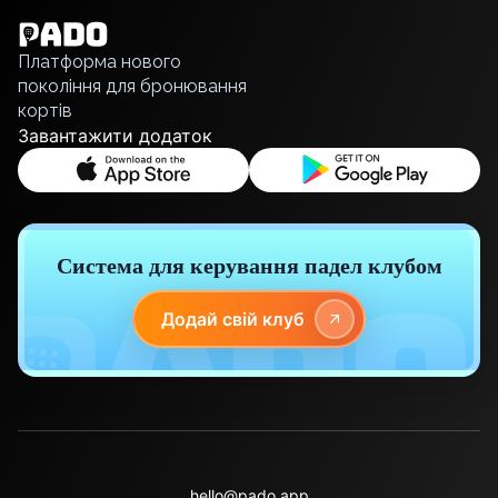
Polski
Русский
Платформа нового
покоління для бронювання
кортів
Завантажити додаток
Система для керування падел клубом
Додай свій клуб
hello@pado.app