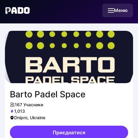
English
Меню
Українська
Polski
Русский
Barto Padel Space
167
Учасники
1,013
Dnipro, Ukraine
Приєднатися