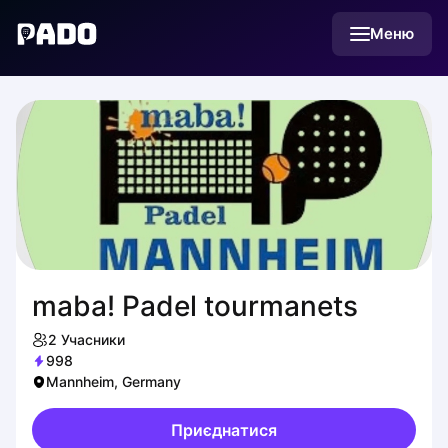
English
Меню
Українська
Polski
Русский
maba! Padel tourmanets
2
Учасники
998
Mannheim, Germany
Приєднатися