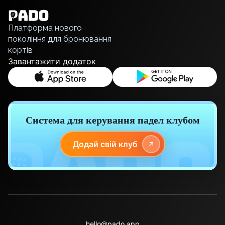
Polski
Русский
Платформа нового
покоління для бронювання
кортів
Завантажити додаток
Система для керування падел клубом
Додай свій клуб
hello@pado.app