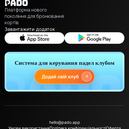
Русский
Платформа нового
покоління для бронювання
кортів
Завантажити додаток
Система для керування падел клубом
Додай свій клуб
hello@pado.app
Умови використання
Політика конфіденціальності
Оферта